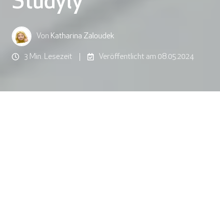
Studyly
Von
Katharina Zaloudek
3 Min. Lesezeit
Veröffentlicht am 08.05.2024
"In einer Welt, die von stetigem Wandel und
Innovationen geprägt ist, bleibt eines trotzdem
vielfach gleich: Mathematik – eines der ältesten
Schulfächer – ist nach wie vor für viele
Schüler:innen das Angstfach schlechthin."
- Leon Frischauf, Gründer von Studyly