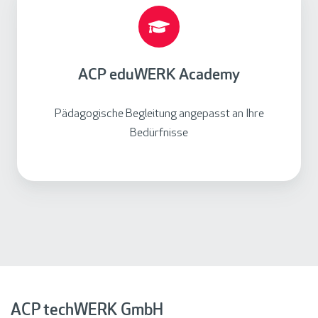
t
C
P
e
d
ACP eduWERK Academy
u
W
Pädagogische Begleitung angepasst an Ihre
E
Bedürfnisse
R
K
A
c
a
d
e
m
y
ACP techWERK GmbH