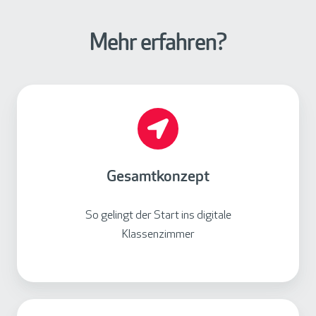
Mehr erfahren?
G
e
s
a
m
Gesamtkonzept
t
k
So gelingt der Start ins digitale
o
Klassenzimmer
n
z
e
p
A