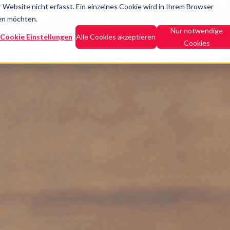
Website nicht erfasst. Ein einzelnes Cookie wird in Ihrem Browser
den möchten.
Lösungen
Produkte & Leistungen
eduWERK Academy
Refer
Nur notwendige
Cookie Einstellungen
Alle Cookies akzeptieren
Cookies