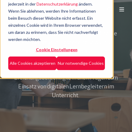
jederzeit in der
Datenschutzerklärung
ändern.
Wenn Sie ablehnen, werden Ihre Informationen
Referenzen
beim Besuch dieser Website nicht erfasst. Ein
einzelnes Cookie wird in Ihrem Browser verwendet,
um daran zu erinnern, dass Sie nicht nachverfolgt
Als offizieller Apple, Microsoft und Google
werden möchten.
Partner im Bildungsbereich sowie als
Cookie Einstellungen
Marktführer in Österreich, sind wir der
kompetente Ansprechpartner für
Alle Cookies akzeptieren
Nur notwendige Cookies
Bildungseinrichtungen und
Erziehungsberechtigte in allen Fragen zum
Einsatz von digitalen Lernbegleitern im
Unterricht.