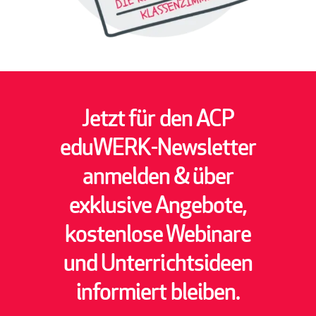
Jetzt für den ACP
eduWERK-Newsletter
anmelden & über
exklusive Angebote,
kostenlose Webinare
und Unterrichtsideen
informiert bleiben.