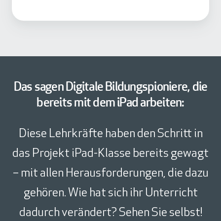
K
A
c
a
d
e
Das sagen Digitale Bildungspioniere, die
m
bereits mit dem iPad arbeiten:
y
Diese Lehrkräfte haben den Schritt in
das Projekt iPad-Klasse bereits gewagt
– mit allen Herausforderungen, die dazu
gehören. Wie hat sich ihr Unterricht
dadurch verändert? Sehen Sie selbst!