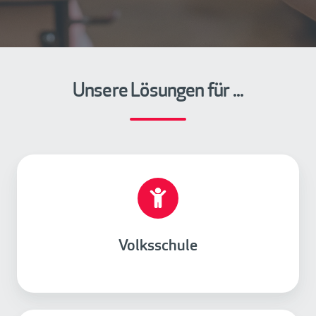
Unsere Lösungen für ...
V
o
l
k
s
Volksschule
s
c
h
u