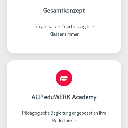
a
m
Gesamtkonzept
t
k
So gelingt der Start ins digitale
o
Klassenzimmer
n
z
e
p
A
t
C
P
e
d
ACP eduWERK Academy
u
W
Pädagogische Begleitung angepasst an Ihre
E
Bedürfnisse
R