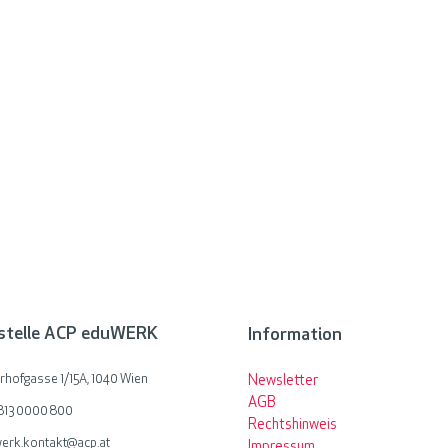
stelle ACP eduWERK
Information
hofgasse 1/15A, 1040 Wien
Newsletter
AGB
 813 0000 800
Rechtshinweis
erk.kontakt@acp.at
Impressum