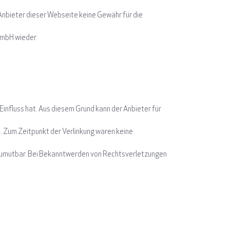
Anbieter dieser Webseite keine Gewähr für die
GmbH wieder.
Einfluss hat. Aus diesem Grund kann der Anbieter für
ch. Zum Zeitpunkt der Verlinkung waren keine
t zumutbar. Bei Bekanntwerden von Rechtsverletzungen