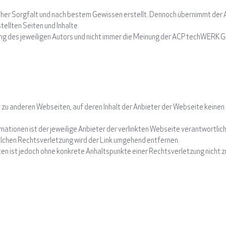
icher Sorgfalt und nach bestem Gewissen erstellt. Dennoch übernimmt der 
tellten Seiten und Inhalte.
g des jeweiligen Autors und nicht immer die Meinung der ACP techWERK 
) zu anderen Webseiten, auf deren Inhalt der Anbieter der Webseite keinen 
ormationen ist der jeweilige Anbieter der verlinkten Webseite verantwortli
lchen Rechtsverletzung wird der Link umgehend entfernen.
eiten ist jedoch ohne konkrete Anhaltspunkte einer Rechtsverletzung nich