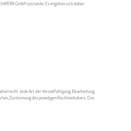
echWERK GmbH zustande. Es ergeben sich daher
berrecht. Jede Art der Vervielfältigung, Bearbeitung,
lichen Zustimmung des jeweiligen Rechteinhabers. Das