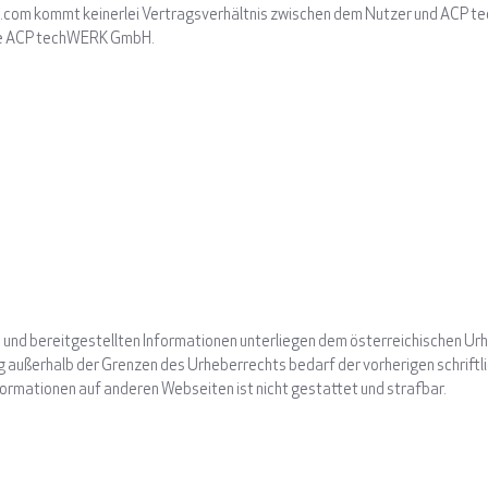
com kommt keinerlei Vertragsverhältnis zwischen dem Nutzer und ACP t
 die ACP techWERK GmbH.
 und bereitgestellten Informationen unterliegen dem österreichischen Urhe
ng außerhalb der Grenzen des Urheberrechts bedarf der vorherigen schrift
ormationen auf anderen Webseiten ist nicht gestattet und strafbar.