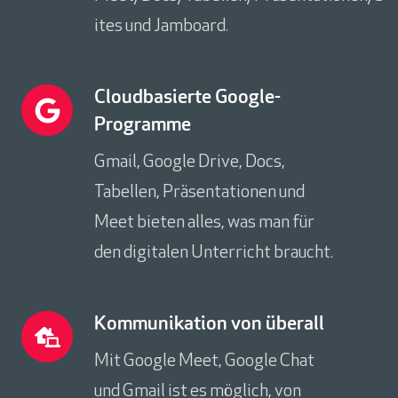
o
ites und Jamboard.
r
a
t
C
Cloudbasierte Google-
i
l
Programme
o
o
n
Gmail, Google Drive, Docs,
u
i
Tabellen, Präsentationen und
d
n
b
Meet bieten alles, was man für
E
a
c
den digitalen Unterricht braucht.
s
h
i
t
e
K
Kommunikation von überall
z
r
o
e
Mit Google Meet, Google Chat
t
m
i
e
und Gmail ist es möglich, von
m
t