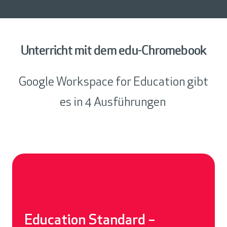
a
c
l
h
l
e
r
Unterricht mit dem edu-Chromebook
h
e
Google Workspace for Education gibt
i
t
es in 4 Ausführungen
s
f
e
a
t
u
r
e
Education Standard –
s