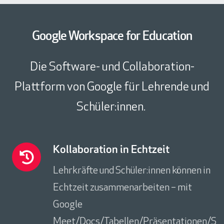
Google Workspace for Education
Die Software- und Collaboration-
Plattform von Google für Lehrende und
Schüler:innen.
K
Kollaboration in Echtzeit
o
Lehrkräfte und Schüler:innen können in
l
Echtzeit zusammenarbeiten – mit
l
a
Google
b
Meet/Docs/Tabellen/Präsentationen/S