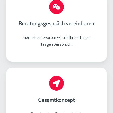
e
r
a
t
Beratungsgespräch vereinbaren
u
n
Gerne beantworten wir alle Ihre offenen
g
Fragen persönlich.
s
g
e
s
G
p
e
r
s
ä
a
c
m
Gesamtkonzept
h
t
v
k