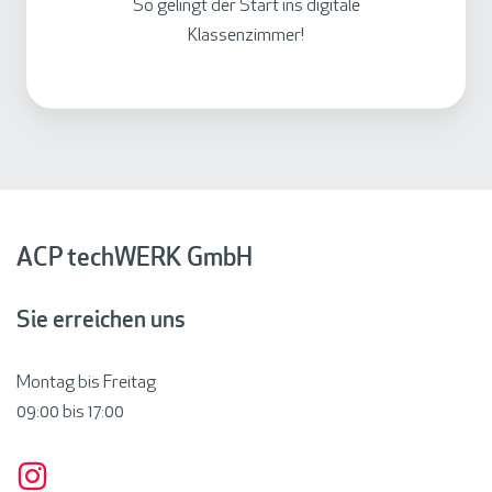
So gelingt der Start ins digitale
e
o
Klassenzimmer!
r
n
e
z
i
e
n
p
b
t
a
r
e
ACP techWERK GmbH
n
Sie erreichen uns
Montag bis Freitag
09:00 bis
17:00