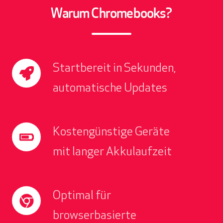
Warum Chromebooks?
S
Startbereit in Sekunden,
t
automatische Updates
a
r
t
K
Kostengünstige Geräte
b
o
e
mit langer Akkulaufzeit
s
r
t
e
e
i
O
Optimal für
n
t
p
g
i
browserbasierte
t