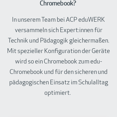
s
g
Chromebook?
a
i
i
e
n
s
e
m
g
c
In unserem Team bei ACP eduWERK
r
e
e
h
t
versammeln sich Expert:innen für
n
r
e
e
t
A
Technik und Pädagogik gleichermaßen.
U
L
ü
k
p
Mit spezieller Konfiguration der Geräte
e
b
k
d
r
e
u
wird so ein Chromebook zum edu-
a
n
r
l
t
Chromebook und für den sicheren und
u
G
a
e
m
o
u
pädagogischen Einsatz im Schulalltag
s
g
o
f
optimiert.
e
g
z
b
l
e
u
e
i
n
A
t