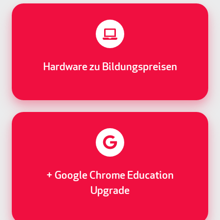
g
d
e
m
n
i
n
-
Hardware zu Bildungspreisen
K
o
n
s
o
l
e
+ Google Chrome Education
Upgrade