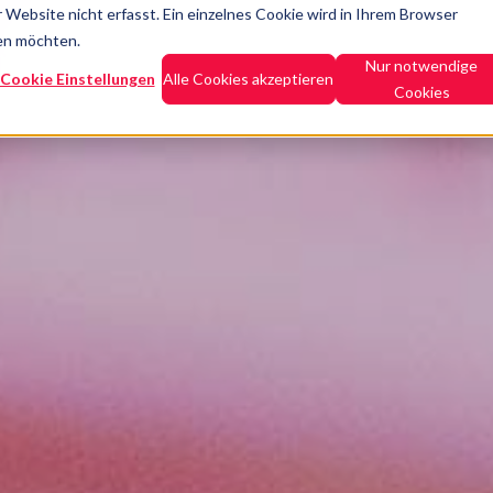
Website nicht erfasst. Ein einzelnes Cookie wird in Ihrem Browser
den möchten.
Lösungen
Produkte & Leistungen
eduWERK Academy
Refer
Nur notwendige
Cookie Einstellungen
Alle Cookies akzeptieren
Cookies