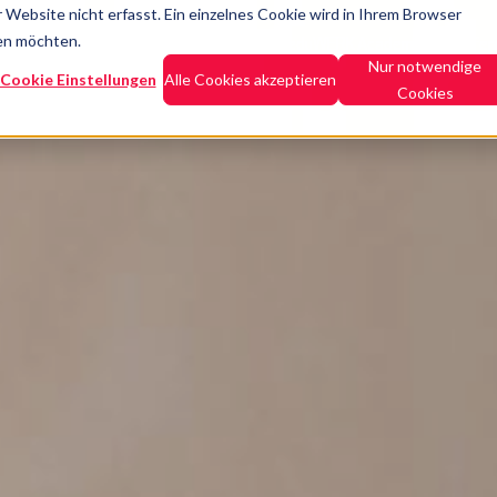
Website nicht erfasst. Ein einzelnes Cookie wird in Ihrem Browser
den möchten.
Lösungen
Produkte & Leistungen
eduWERK Academy
Refer
Nur notwendige
Cookie Einstellungen
Alle Cookies akzeptieren
Cookies