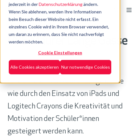
jederzeit in der
Datenschutzerklärung
ändern.
Wenn Sie ablehnen, werden Ihre Informationen
beim Besuch dieser Website nicht erfasst. Ein
einzelnes Cookie wird in Ihrem Browser verwendet,
um daran zu erinnern, dass Sie nicht nachverfolgt
PVS Maurer Lange Gasse
werden möchten.
Cookie Einstellungen
Alle Cookies akzeptieren
Nur notwendige Cookies
Lesen Sie in der Referenzgeschichte
rund um die PVS Maurer Lange Gasse
wie durch den Einsatz von iPads und
Logitech Crayons die Kreativität und
Motivation der Schüler*innen
gesteigert werden kann.