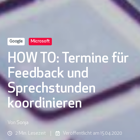
Google
Microsoft
HOW TO: Termine für
Feedback und
Sprechstunden
koordinieren
Von
Sonja
2 Min. Lesezeit
Veröffentlicht am 15.04.2020