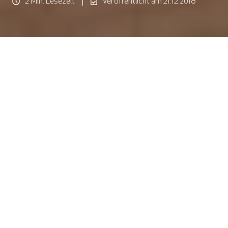
2 Min. Lesezeit
Veröffentlicht am 21.12.2018
Endlich geschafft. Wie alle Lehrerinnen und Lehrer in
Österreich, hat auch Eva die letzte Schulwoche im Jahr
2018 erfolgreich gemeistert. Der Unterricht in den
letzten Wochen war mit den edu-iPads besonders
aufregend. Gerade sitzt sie mit einer Tasse Tee im
Wohnzimmer, genießt die Ruhe und wartet, bis sie die
duftenden Vanillekipferl endlich aus dem Ofen holen
kann. Da die restliche Familie heute eine größere Runde
mit dem Hund spazieren wollte hat sie auch etwas Zeit
für ihre jährliche Reflexion - diesmal am edu-iPad mit der
Notizen-App "Penultimate" und dem
Apple Pencil
- ihr
kleines persönliches Weihnachtsgeschenk. Sie hat sich